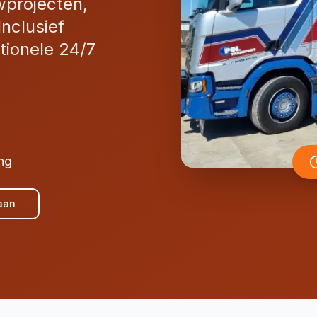
projecten,
nclusief
ptionele 24/7
ing
aan