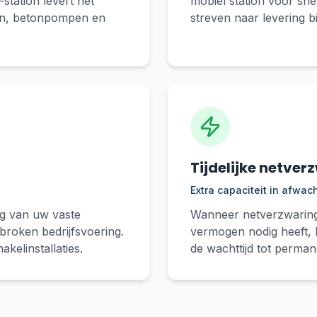
-station levert het
mobiel station voor sne
en, betonpompen en
streven naar levering b
Tijdelijke netver
Extra capaciteit in afwac
ng van uw vaste
Wanneer netverzwaring l
erbroken bedrijfsvoering.
vermogen nodig heeft, 
kelinstallaties.
de wachttijd tot permane