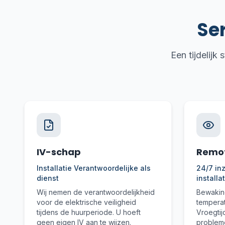
Ser
Een tijdelijk
IV-schap
Remot
Installatie Verantwoordelijke als
24/7 inz
dienst
installa
Wij nemen de verantwoordelijkheid
Bewaking
voor de elektrische veiligheid
temperat
tijdens de huurperiode. U hoeft
Vroegtij
geen eigen IV aan te wijzen.
probleme