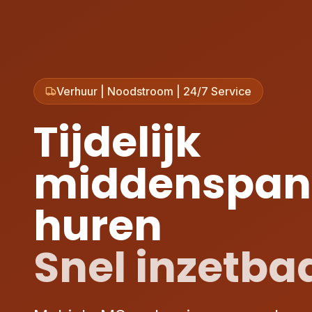
Verhuur | Noodstroom | 24/7 Service
Tijdelijk
middenspann
huren
Snel inzetba