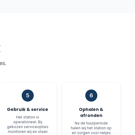
k
es.
5
6
Gebruik & service
Ophalen &
afronden
Het station is
operationeel. Bij
Na de huurperiode
gekozen serviceopties
halen wij het station op
monitoren wij en staan
en zorgen voor netjes