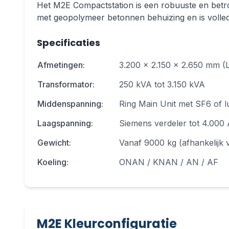
Het M2E Compactstation is een robuuste en betrou
met geopolymeer betonnen behuizing en is volled
Specificaties
Specificatie
Waarde
Afmetingen
:
3.200 x 2.150 x 2.650 mm (L
Transformator
:
250 kVA tot 3.150 kVA
Middenspanning
:
Ring Main Unit met SF6 of l
Laagspanning
:
Siemens verdeler tot 4.000
Gewicht
:
Vanaf 9000 kg (afhankelijk 
Koeling
:
ONAN / KNAN / AN / AF
M2E Kleurconfiguratie