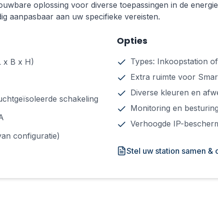
wbare oplossing voor diverse toepassingen in de energiedi
ig aanpasbaar aan uw specifieke vereisten.
Opties
Types: Inkoopstation o
 x B x H)
Extra ruimte voor Sma
Diverse kleuren en afw
uchtgeïsoleerde schakeling
Monitoring en besturi
 A
Verhoogde IP-bescher
van configuratie)
Stel uw station samen & o