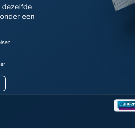
: dezelfde
 onder een
eisen
ier