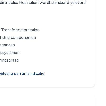
stributie. Het station wordt standaard geleverd
f Transformatorstation
rt Grid componenten
erkingen
ngssystemen
mingsgraad
ntvang een prijsindicatie