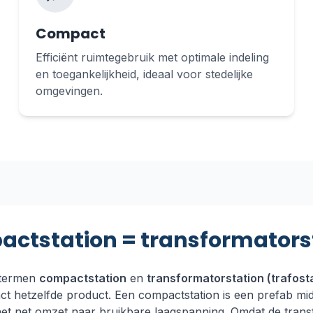
Compact
Efficiënt ruimtegebruik met optimale indeling
en toegankelijkheid, ideaal voor stedelijke
omgevingen.
ctstation = transformators
 termen
compactstation
en
transformatorstation (trafost
act hetzelfde product. Een compactstation is een prefab mi
et net omzet naar bruikbare laagspanning. Omdat de trans