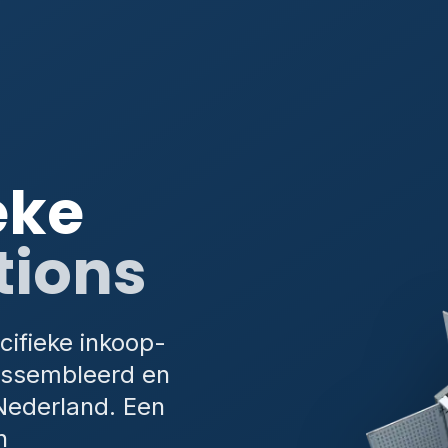
eke
tions
cifieke inkoop-
assembleerd en
Nederland. Een
n