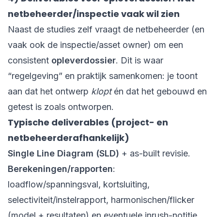
netbeheerder/inspectie vaak wil zien
Naast de studies zelf vraagt de netbeheerder (en
vaak ook de inspectie/asset owner) om een
consistent
opleverdossier
. Dit is waar
“regelgeving” en praktijk samenkomen: je toont
aan dat het ontwerp
klopt
én dat het gebouwd en
getest is zoals ontworpen.
Typische deliverables (project- en
netbeheerderafhankelijk)
Single Line Diagram (SLD)
+ as-built revisie.
Berekeningen/rapporten
:
loadflow/spanningsval, kortsluiting,
selectiviteit/instelrapport, harmonischen/flicker
(model + resultaten) en eventuele inrush-notitie.