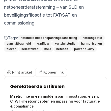
netbeheerderafstemming – van SLD en
beveiligingsfilosofie tot FAT/SAT en
commissioning.
Tags:
netstudie middenspanningsaansluiting
netcongestie
aansluitbaarheid
loadflow
kortsluitstudie
harmonischen
flicker
selectiviteit
RMU
netcode
power quality
Print artikel
Kopieer link
Gerelateerde artikelen
Meetruimte in een middenspanningsstation: eisen,
CT/VT‑meetconcepten en inpassing voor facturatie
& compliance