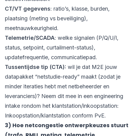
CT/VT gegevens
: ratio’s, klasse, burden,
plaatsing (meting vs beveiliging),
meetnauwkeurigheid.
Telemetrie/SCADA
: welke signalen (P/Q/U/I,
status, setpoint, curtailment-status),
updatefrequentie, communicatiepad.
Tussentijdse tip (CTA):
wil je dat M2E jouw
datapakket “netstudie-ready” maakt (zodat je
minder iteraties hebt met netbeheerder en
leveranciers)? Neem dit mee in een engineering
intake rondom het klantstation/inkoopstation:
Inkoopstation/klantstation conform PvE
.
3) Hoe netcongestie ontwerpkeuzes stuurt
(trafo, RMU, meting, telemetrie,