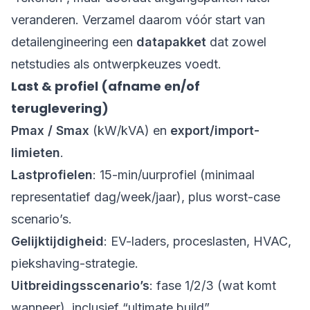
veranderen. Verzamel daarom vóór start van
detailengineering een
datapakket
dat zowel
netstudies als ontwerpkeuzes voedt.
Last & profiel (afname en/of
teruglevering)
Pmax / Smax
(kW/kVA) en
export/import-
limieten
.
Lastprofielen
: 15-min/uurprofiel (minimaal
representatief dag/week/jaar), plus worst-case
scenario’s.
Gelijktijdigheid
: EV-laders, proceslasten, HVAC,
piekshaving-strategie.
Uitbreidingsscenario’s
: fase 1/2/3 (wat komt
wanneer), inclusief “ultimate build”.