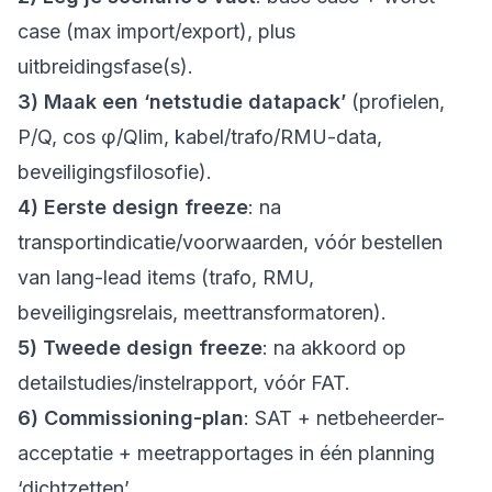
case (max import/export), plus
uitbreidingsfase(s).
3) Maak een ‘netstudie datapack’
(profielen,
P/Q, cos φ/Qlim, kabel/trafo/RMU-data,
beveiligingsfilosofie).
4) Eerste design freeze
: na
transportindicatie/voorwaarden, vóór bestellen
van lang-lead items (trafo, RMU,
beveiligingsrelais, meettransformatoren).
5) Tweede design freeze
: na akkoord op
detailstudies/instelrapport, vóór FAT.
6) Commissioning-plan
: SAT + netbeheerder-
acceptatie + meetrapportages in één planning
‘dichtzetten’.