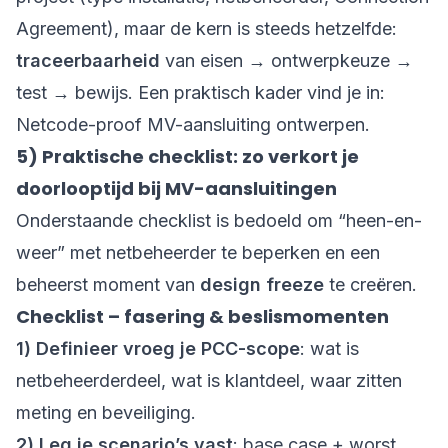
Agreement), maar de kern is steeds hetzelfde:
traceerbaarheid
van eisen → ontwerpkeuze →
test → bewijs. Een praktisch kader vind je in:
Netcode-proof MV-aansluiting ontwerpen
.
5) Praktische checklist: zo verkort je
doorlooptijd bij MV-aansluitingen
Onderstaande checklist is bedoeld om “heen-en-
weer” met netbeheerder te beperken en een
beheerst moment van
design freeze
te creëren.
Checklist – fasering & beslismomenten
1) Definieer vroeg je PCC-scope
: wat is
netbeheerderdeel, wat is klantdeel, waar zitten
meting en beveiliging.
2) Leg je scenario’s vast
: base case + worst