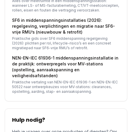
Alles over meetruimte in een middenspanningsstation:
wanneer LS- of MS-facturatiemeting, CT/VT-meetconcepten,
rollen, eisen en fouten die vertraging veroorzaken.
SF6 in middenspanningsinstallaties (2026):
regelgeving, verplichtingen en migratie naar SF6-
vrije RMU’s (nieuwbouw & retrofit)
Praktische gids over SF6 middenspanning regelgeving
(2026): plichten per rol, lifecycle-risico’s en een concreet
migratiepad naar SF6-vrije RMU’s of retrofit.
NEN-EN-IEC 61936-1 middenspanningsinstallatie in
de praktijk: ontwerpregels voor MV-stations
(opstelling, aanraakspanning en
veiligheidsafstanden)
Praktische vertaling van NEN-EN-IEC 61936-1 en NEN-EN-IEC
50522 naar ontwerpkeuzes voor MV-stations: clearances,
opstelling, aarding, stap- en aanraakspanning.
Hulp nodig?
Heb je vragen over onze producten of diensten? Ons