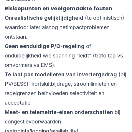
Risicopunten en veelgemaakte fouten
Onrealistische gelijktijdigheid
(te optimistisch)
waardoor later alsnog netimpactproblemen
ontstaan.
Geen eenduidige P/Q-regeling
of
onduidelijkheid wie spanning “leidt” (trafo tap vs
omvormers vs EMS).
Te laat pas modelleren van invertergedrag
(bij
PV/BESS): kortsluitbijdrage, stroomlimieten en
regelgrenzen beïnvloeden selectiviteit en
acceptatie.
Meet- en telemetrie-eisen onderschatten
bij
congestievoorwaarden
(setpoints/logging/availability).